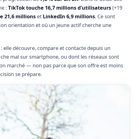
ne :
TikTok touche 16,7 millions d'utilisateurs
(+19
 21,6 millions
et
LinkedIn 6,9 millions
. Ce sont
on orientation et où un jeune actif cherche une
: elle découvre, compare et contacte depuis un
ffiche mal sur smartphone, ou dont les réseaux sont
e son marché — non pas parce que son offre est moins
écision se prépare.