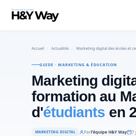
Accueil
/
Actualités
/
Marketing digital des écoles et 
GUIDE · MARKETING & ÉDUCATION
Marketing digit
formation au Ma
d'
étudiants
en 
MARKETING DIGITAL
Par
l'équipe H&Y Way
7 