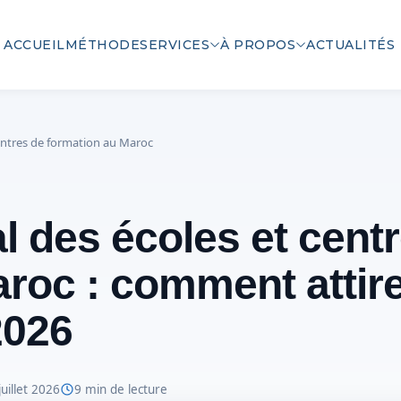
ACCUEIL
MÉTHODE
SERVICES
À PROPOS
ACTUALITÉS
centres de formation au Maroc
al des écoles et cent
roc : comment attire
2026
juillet 2026
9 min de lecture