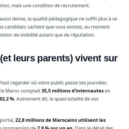
tion, mais une condition de recrutement.
ussi dense, la qualité pédagogique ne suffit plus à se
 les candidats sachent que vous existez, au moment
estion de visibilité autant que de réputation.
(et leurs parents) vivent sur
l faut regarder où votre public passe ses journées.
, le Maroc comptait
35,5 millions d'internautes
en
92,2 %
. Autrement dit, la quasi-totalité de vos
eportal,
22,8 millions de Marocains utilisent les
en progression de
7,8 % sur un an
. Dans le détail des