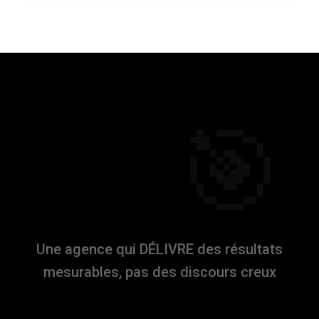
POURQUOI H&Y
WAY ÉCRASE LA
CONCURRENCE À EL
JADIDA
Une agence qui DÉLIVRE des résultats
mesurables, pas des discours creux