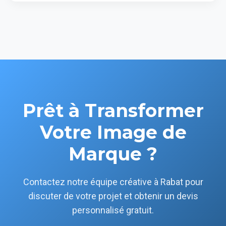
Une identité visuelle professionnelle renforce
professionnel. Vous êtes propriétaire de tous les
votre crédibilité, différencie votre entreprise de la
droits sur les créations finales.
concurrence rbatie et crée une reconnaissance
immédiate auprès de vos clients et partenaires
institutionnels. C'est un investissement
stratégique essentiel dans la capitale
administrative du Maroc.
Prêt à Transformer
Votre Image de
Marque ?
Contactez notre équipe créative à Rabat pour
discuter de votre projet et obtenir un devis
personnalisé gratuit.