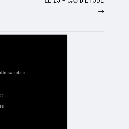
ité sociétale
ce
es