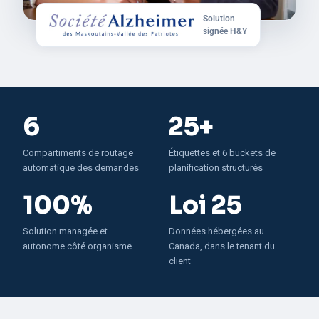
Solution
signée H&Y
6
25
+
Compartiments de routage
Étiquettes et 6 buckets de
automatique des demandes
planification structurés
100%
Loi 25
Solution managée et
Données hébergées au
autonome côté organisme
Canada, dans le tenant du
client